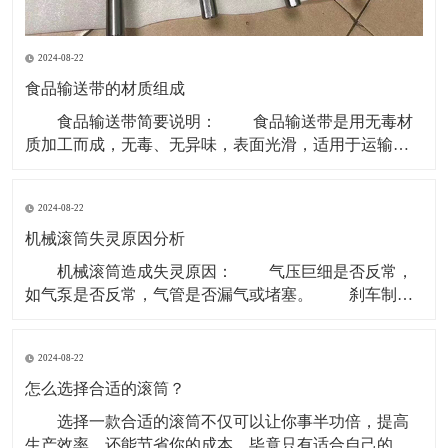
2024-08-22
食品输送带的材质组成
食品输送带简要说明： 食品输送带是用无毒材
质加工而成，无毒、无异味，表面光滑，适用于运输食
品类和食品原料等环境。 现在无毒食品输送带主要
的材质是PU型。因为PVC、聚乙烯等含有对人体有害成
2024-08-22
份，所以现在用于食品行业基本用PU型输送带。 材
质有PVC、聚乙烯、聚炳稀、PP、塑钢 ACE
机械滚筒失灵原因分析
机械滚筒造成失灵原因： 气压巨细是否反常，
如气泵是否反常，气管是否漏气或堵塞。 刹车制动
块是否损害。滚筒两边的制动盘是否残缺。 操作制
动开关体系是否有毛病，使制动指令传递不畅。 重
2024-08-22
锤张紧处上部个改向机械滚筒除应笔直于皮带长度方向
以外还应笔直于重力垂线，即确保其轴中心线水平。
怎么选择合适的滚筒？
选择一款合适的滚筒不仅可以让你事半功倍，提高
生产效率，还能节省你的成本，毕竟只有适合自己的才