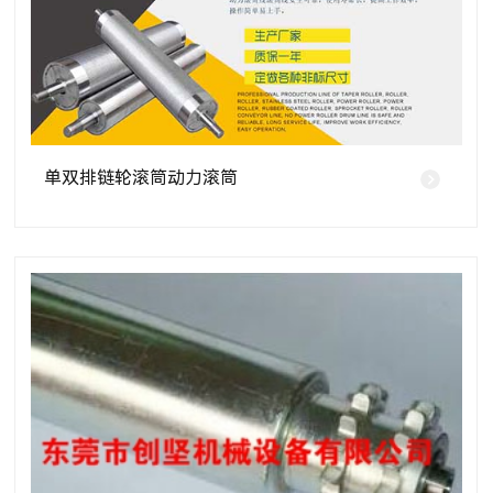
单双排链轮滚筒动力滚筒