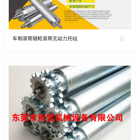
车制滚筒链轮滚筒无动力托辊