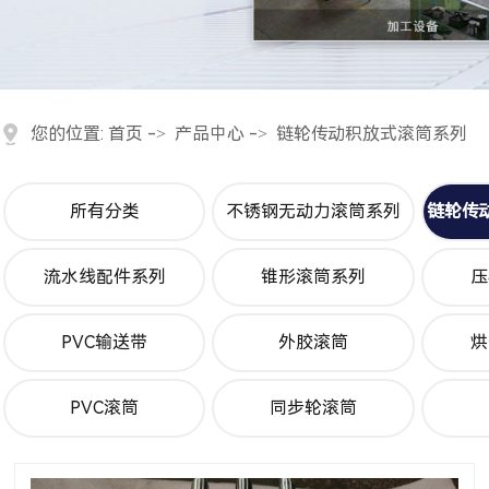
您的位置:
首页
->
产品中心
->
链轮传动积放式滚筒系列
所有分类
不锈钢无动力滚筒系列
链轮传
流水线配件系列
锥形滚筒系列
压
PVC输送带
外胶滚筒
烘
PVC滚筒
同步轮滚筒