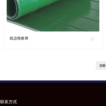
双边导条带
总数:
联系方式