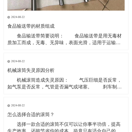
2024-08-22
食品输送带的材质组成
食品输送带简要说明： 食品输送带是用无毒材
质加工而成，无毒、无异味，表面光滑，适用于运输食
品类和食品原料等环境。 现在无毒食品输送带主要
的材质是PU型。因为PVC、聚乙烯等含有对人体有害成
2024-08-22
份，所以现在用于食品行业基本用PU型输送带。 材
质有PVC、聚乙烯、聚炳稀、PP、塑钢 ACE
机械滚筒失灵原因分析
机械滚筒造成失灵原因： 气压巨细是否反常，
如气泵是否反常，气管是否漏气或堵塞。 刹车制动
块是否损害。滚筒两边的制动盘是否残缺。 操作制
动开关体系是否有毛病，使制动指令传递不畅。 重
2024-08-22
锤张紧处上部个改向机械滚筒除应笔直于皮带长度方向
以外还应笔直于重力垂线，即确保其轴中心线水平。
怎么选择合适的滚筒？
选择一款合适的滚筒不仅可以让你事半功倍，提高
生产效率，还能节省你的成本，毕竟只有适合自己的才