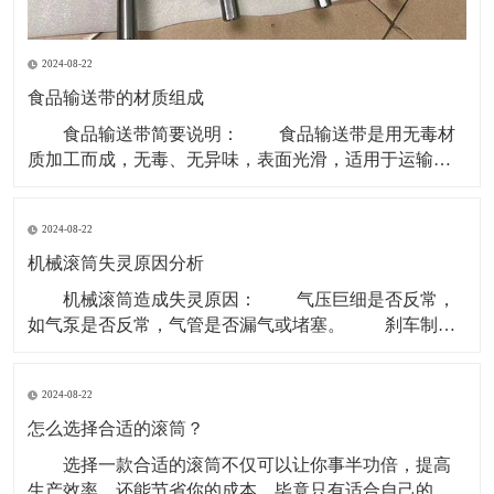
2024-08-22
食品输送带的材质组成
食品输送带简要说明： 食品输送带是用无毒材
质加工而成，无毒、无异味，表面光滑，适用于运输食
品类和食品原料等环境。 现在无毒食品输送带主要
的材质是PU型。因为PVC、聚乙烯等含有对人体有害成
2024-08-22
份，所以现在用于食品行业基本用PU型输送带。 材
质有PVC、聚乙烯、聚炳稀、PP、塑钢 ACE
机械滚筒失灵原因分析
机械滚筒造成失灵原因： 气压巨细是否反常，
如气泵是否反常，气管是否漏气或堵塞。 刹车制动
块是否损害。滚筒两边的制动盘是否残缺。 操作制
动开关体系是否有毛病，使制动指令传递不畅。 重
2024-08-22
锤张紧处上部个改向机械滚筒除应笔直于皮带长度方向
以外还应笔直于重力垂线，即确保其轴中心线水平。
怎么选择合适的滚筒？
选择一款合适的滚筒不仅可以让你事半功倍，提高
生产效率，还能节省你的成本，毕竟只有适合自己的才