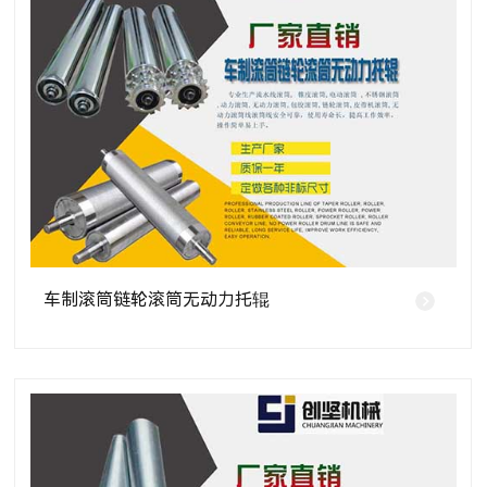
车制滚筒链轮滚筒无动力托辊