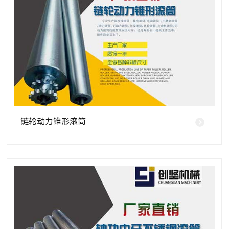
链轮动力锥形滚筒