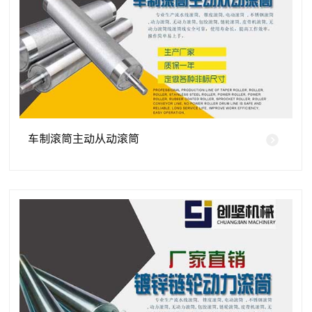
车制滚筒主动从动滚筒