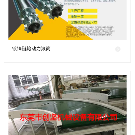
镀锌链轮动力滚筒