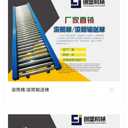
滚筒梯/滚筒输送梯