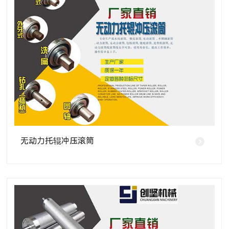
无动力托辊冲压滚筒