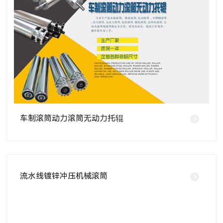
车制滚筒动力滚筒无动力托辊
流水线镀锌冲压机械滚筒