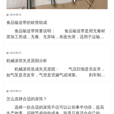
2024-08-22
食品输送带的材质组成
食品输送带简要说明： 食品输送带是用无毒材
质加工而成，无毒、无异味，表面光滑，适用于运输食
品类和食品原料等环境。 现在无毒食品输送带主要
的材质是PU型。因为PVC、聚乙烯等含有对人体有害成
2024-08-22
份，所以现在用于食品行业基本用PU型输送带。 材
质有PVC、聚乙烯、聚炳稀、PP、塑钢 ACE
机械滚筒失灵原因分析
机械滚筒造成失灵原因： 气压巨细是否反常，
如气泵是否反常，气管是否漏气或堵塞。 刹车制动
块是否损害。滚筒两边的制动盘是否残缺。 操作制
动开关体系是否有毛病，使制动指令传递不畅。 重
2024-08-22
锤张紧处上部个改向机械滚筒除应笔直于皮带长度方向
以外还应笔直于重力垂线，即确保其轴中心线水平。
怎么选择合适的滚筒？
选择一款合适的滚筒不仅可以让你事半功倍，提高
生产效率，还能节省你的成本，毕竟只有适合自己的才