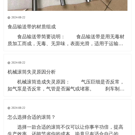
2024-08-22
食品输送带的材质组成
食品输送带简要说明： 食品输送带是用无毒材
质加工而成，无毒、无异味，表面光滑，适用于运输食
品类和食品原料等环境。 现在无毒食品输送带主要
的材质是PU型。因为PVC、聚乙烯等含有对人体有害成
2024-08-22
份，所以现在用于食品行业基本用PU型输送带。 材
质有PVC、聚乙烯、聚炳稀、PP、塑钢 ACE
机械滚筒失灵原因分析
机械滚筒造成失灵原因： 气压巨细是否反常，
如气泵是否反常，气管是否漏气或堵塞。 刹车制动
块是否损害。滚筒两边的制动盘是否残缺。 操作制
动开关体系是否有毛病，使制动指令传递不畅。 重
2024-08-22
锤张紧处上部个改向机械滚筒除应笔直于皮带长度方向
以外还应笔直于重力垂线，即确保其轴中心线水平。
怎么选择合适的滚筒？
选择一款合适的滚筒不仅可以让你事半功倍，提高
生产效率，还能节省你的成本，毕竟只有适合自己的才