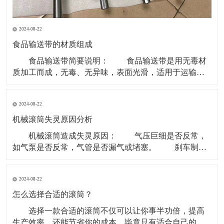
2024-08-22
食品输送带的材质组成
食品输送带简要说明： 食品输送带是用无毒材
质加工而成，无毒、无异味，表面光滑，适用于运输食
品类和食品原料等环境。 现在无毒食品输送带主要
的材质是PU型。因为PVC、聚乙烯等含有对人体有害成
2024-08-22
份，所以现在用于食品行业基本用PU型输送带。 材
质有PVC、聚乙烯、聚炳稀、PP、塑钢 ACE
机械滚筒失灵原因分析
机械滚筒造成失灵原因： 气压巨细是否反常，
如气泵是否反常，气管是否漏气或堵塞。 刹车制动
块是否损害。滚筒两边的制动盘是否残缺。 操作制
动开关体系是否有毛病，使制动指令传递不畅。 重
2024-08-22
锤张紧处上部个改向机械滚筒除应笔直于皮带长度方向
以外还应笔直于重力垂线，即确保其轴中心线水平。
怎么选择合适的滚筒？
选择一款合适的滚筒不仅可以让你事半功倍，提高
生产效率，还能节省你的成本，毕竟只有适合自己的才