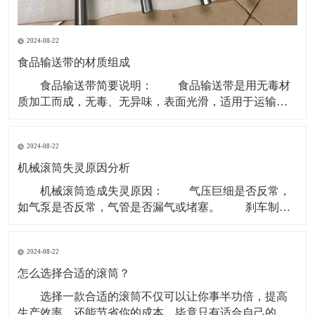
2024-08-22
食品输送带的材质组成
食品输送带简要说明： 食品输送带是用无毒材
质加工而成，无毒、无异味，表面光滑，适用于运输食
品类和食品原料等环境。 现在无毒食品输送带主要
的材质是PU型。因为PVC、聚乙烯等含有对人体有害成
2024-08-22
份，所以现在用于食品行业基本用PU型输送带。 材
质有PVC、聚乙烯、聚炳稀、PP、塑钢 ACE
机械滚筒失灵原因分析
机械滚筒造成失灵原因： 气压巨细是否反常，
如气泵是否反常，气管是否漏气或堵塞。 刹车制动
块是否损害。滚筒两边的制动盘是否残缺。 操作制
动开关体系是否有毛病，使制动指令传递不畅。 重
2024-08-22
锤张紧处上部个改向机械滚筒除应笔直于皮带长度方向
以外还应笔直于重力垂线，即确保其轴中心线水平。
怎么选择合适的滚筒？
选择一款合适的滚筒不仅可以让你事半功倍，提高
生产效率，还能节省你的成本，毕竟只有适合自己的才