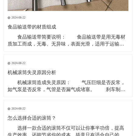
2024-08-22
食品输送带的材质组成
食品输送带简要说明： 食品输送带是用无毒材
质加工而成，无毒、无异味，表面光滑，适用于运输食
品类和食品原料等环境。 现在无毒食品输送带主要
的材质是PU型。因为PVC、聚乙烯等含有对人体有害成
2024-08-22
份，所以现在用于食品行业基本用PU型输送带。 材
质有PVC、聚乙烯、聚炳稀、PP、塑钢 ACE
机械滚筒失灵原因分析
机械滚筒造成失灵原因： 气压巨细是否反常，
如气泵是否反常，气管是否漏气或堵塞。 刹车制动
块是否损害。滚筒两边的制动盘是否残缺。 操作制
动开关体系是否有毛病，使制动指令传递不畅。 重
2024-08-22
锤张紧处上部个改向机械滚筒除应笔直于皮带长度方向
以外还应笔直于重力垂线，即确保其轴中心线水平。
怎么选择合适的滚筒？
选择一款合适的滚筒不仅可以让你事半功倍，提高
生产效率，还能节省你的成本，毕竟只有适合自己的才