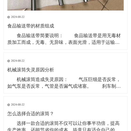
2024-08-22
食品输送带的材质组成
食品输送带简要说明： 食品输送带是用无毒材
质加工而成，无毒、无异味，表面光滑，适用于运输食
品类和食品原料等环境。 现在无毒食品输送带主要
的材质是PU型。因为PVC、聚乙烯等含有对人体有害成
2024-08-22
份，所以现在用于食品行业基本用PU型输送带。 材
质有PVC、聚乙烯、聚炳稀、PP、塑钢 ACE
机械滚筒失灵原因分析
机械滚筒造成失灵原因： 气压巨细是否反常，
如气泵是否反常，气管是否漏气或堵塞。 刹车制动
块是否损害。滚筒两边的制动盘是否残缺。 操作制
动开关体系是否有毛病，使制动指令传递不畅。 重
2024-08-22
锤张紧处上部个改向机械滚筒除应笔直于皮带长度方向
以外还应笔直于重力垂线，即确保其轴中心线水平。
怎么选择合适的滚筒？
选择一款合适的滚筒不仅可以让你事半功倍，提高
生产效率，还能节省你的成本，毕竟只有适合自己的才