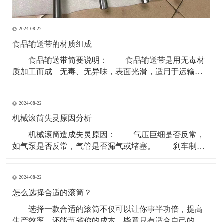
2024-08-22
食品输送带的材质组成
食品输送带简要说明： 食品输送带是用无毒材
质加工而成，无毒、无异味，表面光滑，适用于运输食
品类和食品原料等环境。 现在无毒食品输送带主要
的材质是PU型。因为PVC、聚乙烯等含有对人体有害成
2024-08-22
份，所以现在用于食品行业基本用PU型输送带。 材
质有PVC、聚乙烯、聚炳稀、PP、塑钢 ACE
机械滚筒失灵原因分析
机械滚筒造成失灵原因： 气压巨细是否反常，
如气泵是否反常，气管是否漏气或堵塞。 刹车制动
块是否损害。滚筒两边的制动盘是否残缺。 操作制
动开关体系是否有毛病，使制动指令传递不畅。 重
2024-08-22
锤张紧处上部个改向机械滚筒除应笔直于皮带长度方向
以外还应笔直于重力垂线，即确保其轴中心线水平。
怎么选择合适的滚筒？
选择一款合适的滚筒不仅可以让你事半功倍，提高
生产效率，还能节省你的成本，毕竟只有适合自己的才