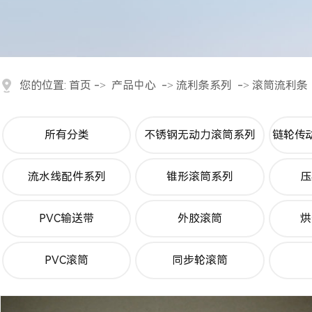
您的位置:
首页
->
产品中心
->
流利条系列
->
滚筒流利条
所有分类
不锈钢无动力滚筒系列
链轮传
流水线配件系列
锥形滚筒系列
压
PVC输送带
外胶滚筒
烘
PVC滚筒
同步轮滚筒