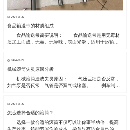
2024-08-22
食品输送带的材质组成
食品输送带简要说明： 食品输送带是用无毒材
质加工而成，无毒、无异味，表面光滑，适用于运输食
品类和食品原料等环境。 现在无毒食品输送带主要
的材质是PU型。因为PVC、聚乙烯等含有对人体有害成
2024-08-22
份，所以现在用于食品行业基本用PU型输送带。 材
质有PVC、聚乙烯、聚炳稀、PP、塑钢 ACE
机械滚筒失灵原因分析
机械滚筒造成失灵原因： 气压巨细是否反常，
如气泵是否反常，气管是否漏气或堵塞。 刹车制动
块是否损害。滚筒两边的制动盘是否残缺。 操作制
动开关体系是否有毛病，使制动指令传递不畅。 重
2024-08-22
锤张紧处上部个改向机械滚筒除应笔直于皮带长度方向
以外还应笔直于重力垂线，即确保其轴中心线水平。
怎么选择合适的滚筒？
选择一款合适的滚筒不仅可以让你事半功倍，提高
生产效率，还能节省你的成本，毕竟只有适合自己的才