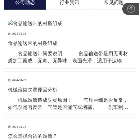
公司动态
行业资讯
常见问题
2024-08-22
食品输送带的材质组成
食品输送带简要说明： 食品输送带是用无毒材
质加工而成，无毒、无异味，表面光滑，适用于运输食
品类和食品原料等环境。 现在无毒食品输送带主要
的材质是PU型。因为PVC、聚乙烯等含有对人体有害成
2024-08-22
份，所以现在用于食品行业基本用PU型输送带。 材
质有PVC、聚乙烯、聚炳稀、PP、塑钢 ACE
机械滚筒失灵原因分析
机械滚筒造成失灵原因： 气压巨细是否反常，
如气泵是否反常，气管是否漏气或堵塞。 刹车制动
块是否损害。滚筒两边的制动盘是否残缺。 操作制
动开关体系是否有毛病，使制动指令传递不畅。 重
2024-08-22
锤张紧处上部个改向机械滚筒除应笔直于皮带长度方向
以外还应笔直于重力垂线，即确保其轴中心线水平。
怎么选择合适的滚筒？