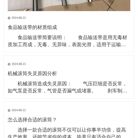
2024-08-22
食品输送带的材质组成
食品输送带简要说明： 食品输送带是用无毒材
质加工而成，无毒、无异味，表面光滑，适用于运输食
品类和食品原料等环境。 现在无毒食品输送带主要
的材质是PU型。因为PVC、聚乙烯等含有对人体有害成
2024-08-22
份，所以现在用于食品行业基本用PU型输送带。 材
质有PVC、聚乙烯、聚炳稀、PP、塑钢 ACE
机械滚筒失灵原因分析
机械滚筒造成失灵原因： 气压巨细是否反常，
如气泵是否反常，气管是否漏气或堵塞。 刹车制动
块是否损害。滚筒两边的制动盘是否残缺。 操作制
动开关体系是否有毛病，使制动指令传递不畅。 重
2024-08-22
锤张紧处上部个改向机械滚筒除应笔直于皮带长度方向
以外还应笔直于重力垂线，即确保其轴中心线水平。
怎么选择合适的滚筒？
选择一款合适的滚筒不仅可以让你事半功倍，提高
生产效率，还能节省你的成本，毕竟只有适合自己的才