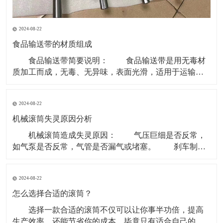
2024-08-22
食品输送带的材质组成
食品输送带简要说明： 食品输送带是用无毒材
质加工而成，无毒、无异味，表面光滑，适用于运输食
品类和食品原料等环境。 现在无毒食品输送带主要
的材质是PU型。因为PVC、聚乙烯等含有对人体有害成
2024-08-22
份，所以现在用于食品行业基本用PU型输送带。 材
质有PVC、聚乙烯、聚炳稀、PP、塑钢 ACE
机械滚筒失灵原因分析
机械滚筒造成失灵原因： 气压巨细是否反常，
如气泵是否反常，气管是否漏气或堵塞。 刹车制动
块是否损害。滚筒两边的制动盘是否残缺。 操作制
动开关体系是否有毛病，使制动指令传递不畅。 重
2024-08-22
锤张紧处上部个改向机械滚筒除应笔直于皮带长度方向
以外还应笔直于重力垂线，即确保其轴中心线水平。
怎么选择合适的滚筒？
选择一款合适的滚筒不仅可以让你事半功倍，提高
生产效率，还能节省你的成本，毕竟只有适合自己的才