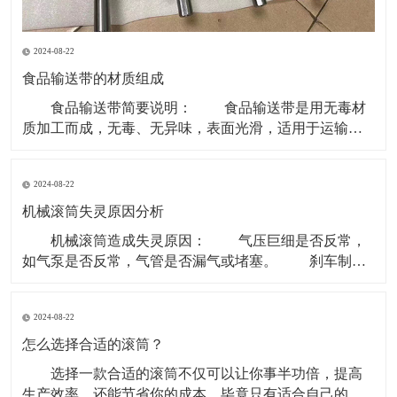
2024-08-22
食品输送带的材质组成
食品输送带简要说明： 食品输送带是用无毒材
质加工而成，无毒、无异味，表面光滑，适用于运输食
品类和食品原料等环境。 现在无毒食品输送带主要
的材质是PU型。因为PVC、聚乙烯等含有对人体有害成
2024-08-22
份，所以现在用于食品行业基本用PU型输送带。 材
质有PVC、聚乙烯、聚炳稀、PP、塑钢 ACE
机械滚筒失灵原因分析
机械滚筒造成失灵原因： 气压巨细是否反常，
如气泵是否反常，气管是否漏气或堵塞。 刹车制动
块是否损害。滚筒两边的制动盘是否残缺。 操作制
动开关体系是否有毛病，使制动指令传递不畅。 重
2024-08-22
锤张紧处上部个改向机械滚筒除应笔直于皮带长度方向
以外还应笔直于重力垂线，即确保其轴中心线水平。
怎么选择合适的滚筒？
选择一款合适的滚筒不仅可以让你事半功倍，提高
生产效率，还能节省你的成本，毕竟只有适合自己的才