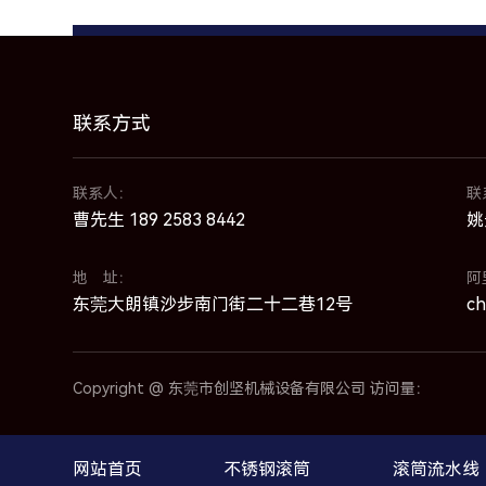
联系方式
联系人：
联
曹先生 189 2583 8442
姚
地 址：
阿
东莞大朗镇沙步南门街二十二巷12号
ch
Copyright @ 东莞市创坚机械设备有限公司 访问量：
网站首页
不锈钢滚筒
滚筒流水线