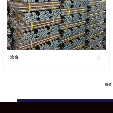
滚筒
总数: