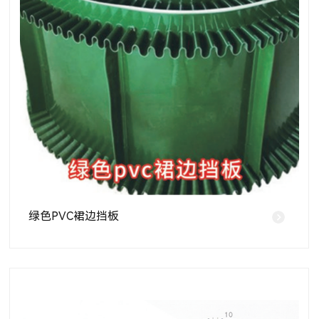
绿色PVC裙边挡板