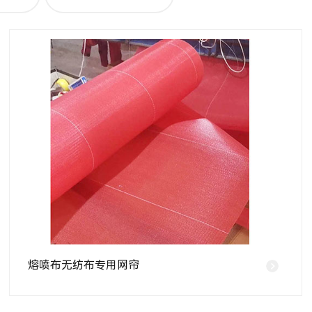
熔喷布无纺布专用网帘