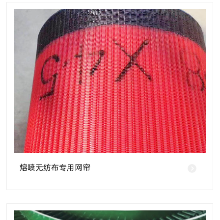
熔喷无纺布专用网帘