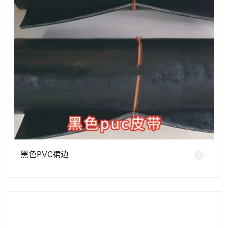
黑色PVC裙边