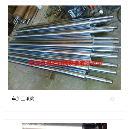
车加工滚筒