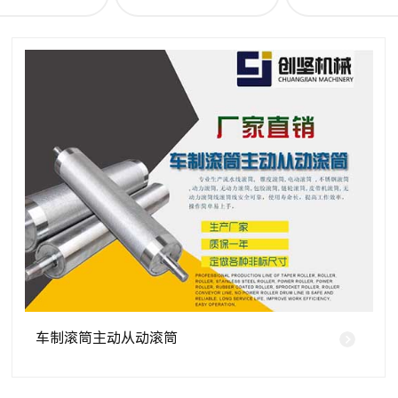
车制滚筒主动从动滚筒