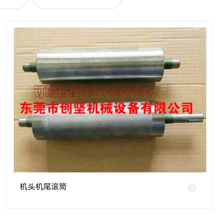
机头机尾滚筒